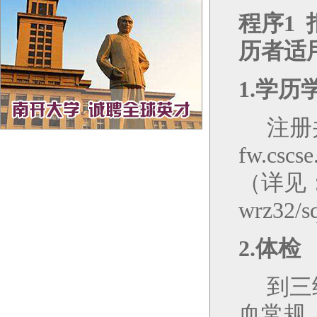
程序
1
历者适
1.
学历
注册
fw.cscse
（详见
wrz32/s
2.
体检
到三
血常规