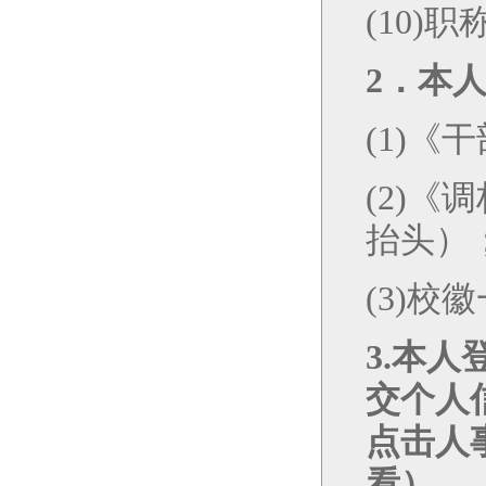
(10)
职
2
．本
(1)
《干
(2)
《调
抬头）
(3)校
3.
本人
交个人
点击人
看
）。