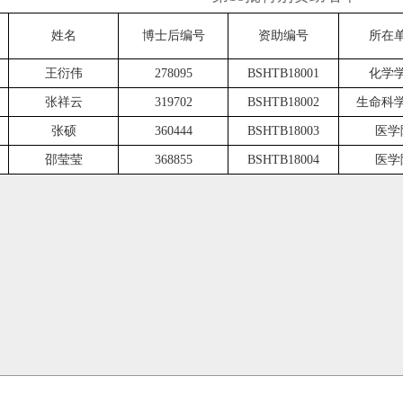
姓名
博士后编号
资助编号
所在
王衍伟
278095
BSHTB18001
化学
张祥云
319702
BSHTB18002
生命科
张硕
360444
BSHTB18003
医学
邵莹莹
368855
BSHTB18004
医学