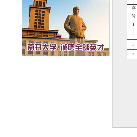
序
号
1
2
3
4