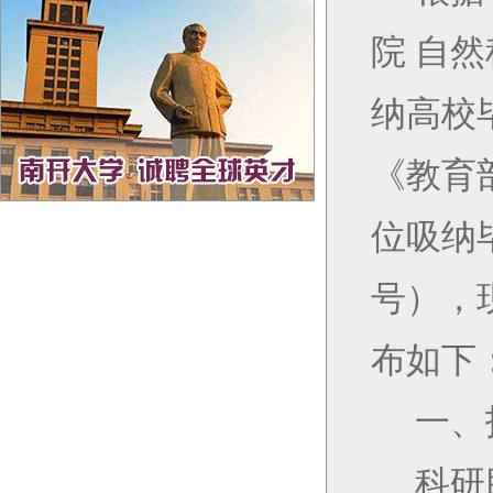
院 自
纳高校
《教育
位吸纳
号），
布如下
一、
科研