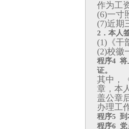
作为工
一寸
(6)
近期
(7)
2
．本人
《干
(1)
校徽
(2)
程序
4
将
证。
其中，
章，本
盖公章
办理工
程序
5
到
程序
6
党