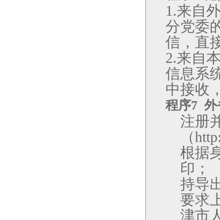
来自
1.
分党委
信，直
来自本
2.
信息系
中接收
程序
7
外
注册
（
http
根据
印；
持导
要求
津市