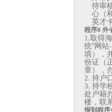
待审
心（
英才
程序
8
外
取得海
1.
统”网站
填），
份证（
章），
持户
2.
持学
3.
处户籍
楼，联
报到程序