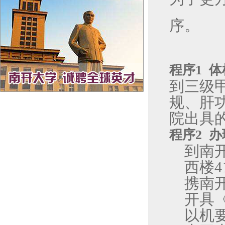
序。
程序
1
体
到三级
规、肝
院出具
程序
2
办
到南
西楼
4
携南
开具
以机