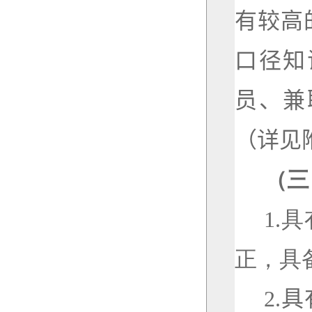
有较高
口径知
员、兼
（
详见
（三
1.
具
正，具
2.
具