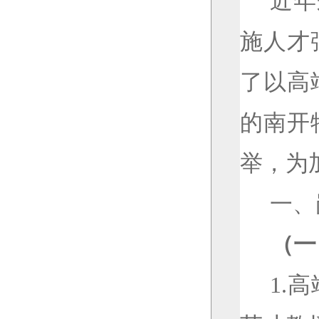
近年
施人才
了以高
的南开
举，为
一、
（一
1.
高