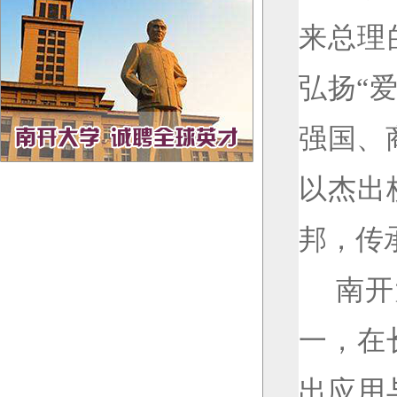
来总理
弘扬“
强国、
以杰出
邦，传
南开
一，在
出应用