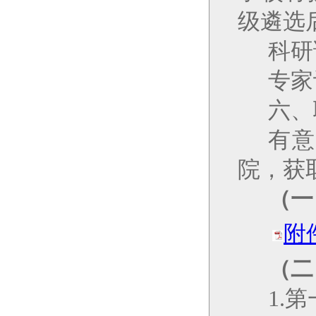
级
遴选
科研
专家
六、
有
院，获
（一
附
（二
1.
第