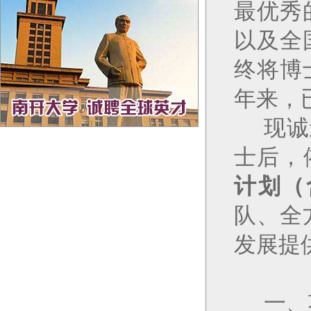
最优秀
以及
全
终将博
年来，
现诚
士后，
计划
（
队
、
全
发展
提
一、