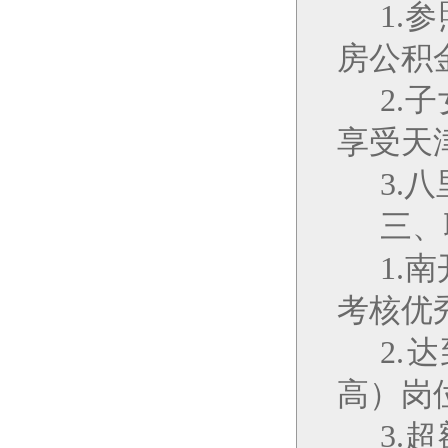
1.
参
房公积
2.
子
享受天
3.
八
三、
1.
南
考核优
2.
达
高）岗
3.
超