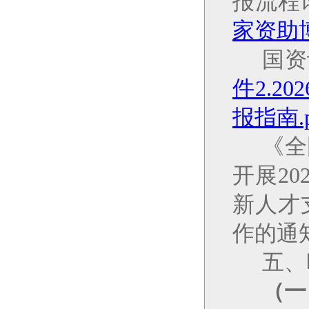
报流程
家资助
国资
件2.2
报指南.p
《全
开展202
新人才
作的通
五、
（一