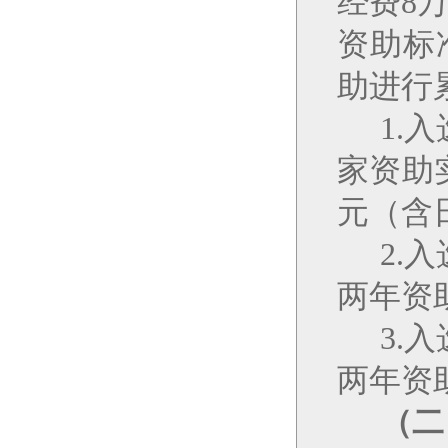
经费
8
资助标
助进行
1.
入
家资助
元（含
2.
入
两年资
3.
入
两年资
（二