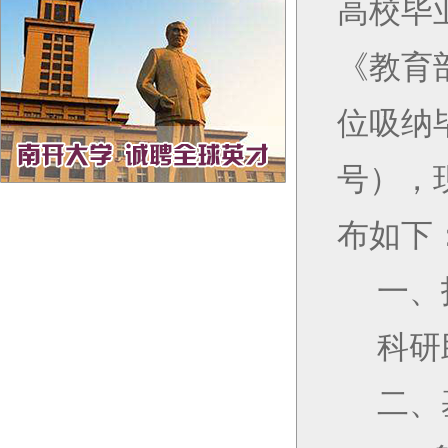
高校毕
《教育
位吸纳
号），
布如下
一、
科研
二、