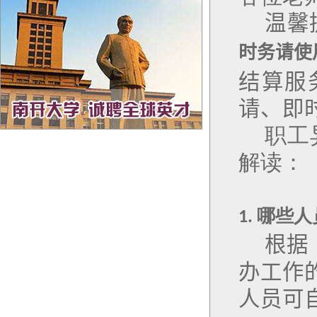
温馨
时务请使
结算服
请、即
职工
解读：
哪些人
1.
根据
办工作
人员可