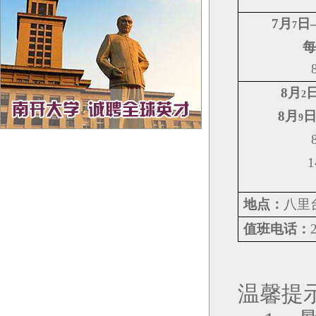
7
月
日
7
每
8
月
2
8
月
9
1
地点：
八里
值班电话：
温馨提