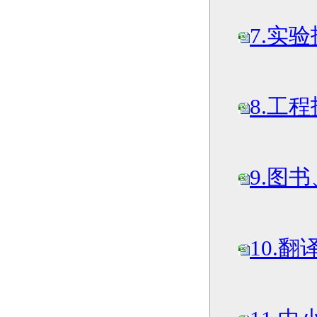
7.实验
8.工程
9.图
10.翻