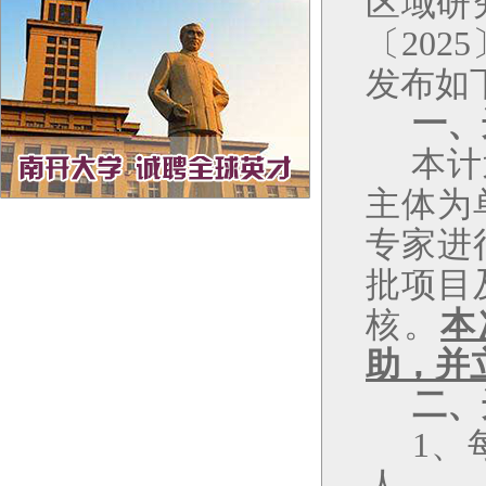
区域研
〔
202
5
发布如
一、
本计
主体为
专家进
批项目
核
。
本
助，并
二
、
1
、
人。