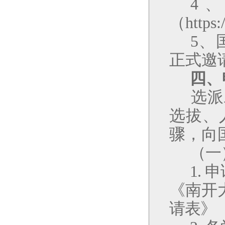
4
（
https:
5
、
正式邀
四、
选派
选
拔、
骤，向
（一
1.
申
《南开
请表》