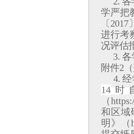
2.
各
学严把
〔
2017
进行考
况评估
3.
各
附件
2
（
4.
经
14
时
（
https:
和区域
明》（