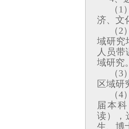
（
1
济、文
（
2
域研究
人员带
域研究
（
3
区域研
（
4
届本科
读），
生、博