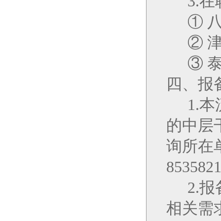
3.
在
① 
② 
③ 
四、报
1.
本
的中层
询所在
853582
2.
报
相关需