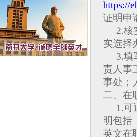
https://
证明申
2.
核
实选择
3.
填
责人事
事处；
二、在
1.
明包括
英文在