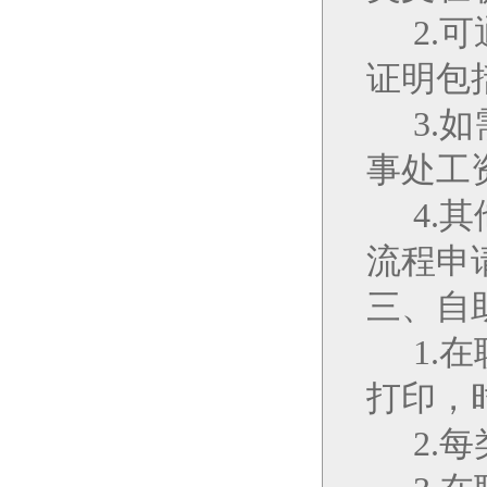
2.可
证明包
3.
事处工资福
4.
流程申
三、自
1.
在
打印，
2.
每