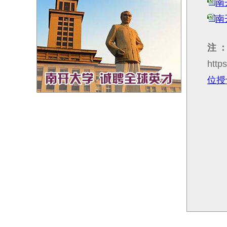
南
南
注
htt
位授