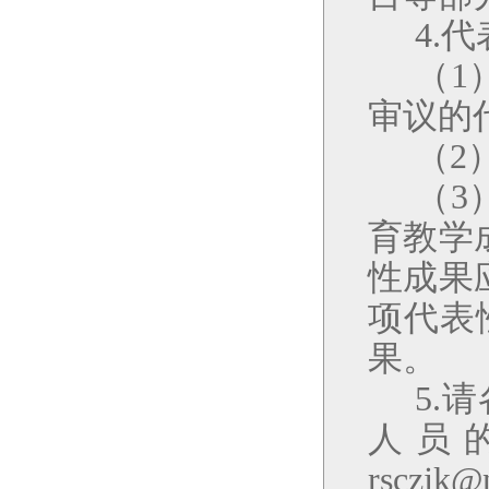
4
.
代
（
1
审议的
（
2
（
3
育教学
性成果
项代表
果。
5
.请
人员
rsczjk@