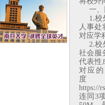
将校外
一
、
1.
人事处
对应学
2
.
社会服
代表性
对应的
https://
连同
3
50M