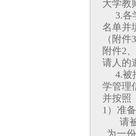
大学教
3.
各
名单并
（附件
附件
2
请人的
4.
被
学管理
并
按照
1
）准
请
为
一