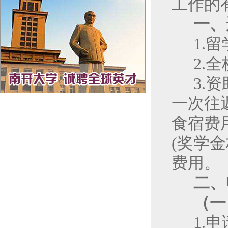
工作的
一、
1.
留
2.
全
3.
资
一次往
食宿费
(
奖学金
费用。
二、
（
一
1.
申