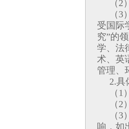
（
2
（
3
受国际
究
”
的领
学、法
术、英
管理、
2.
具
（
1
（
2
（
3
响，如