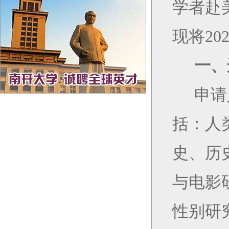
学者赴
现将
20
一、
申请
括：
人
史、历
与电影
性别研