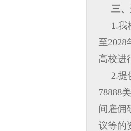
三、
1.
我
至
202
8
高校进
2.
提
78888
间雇佣
议等的